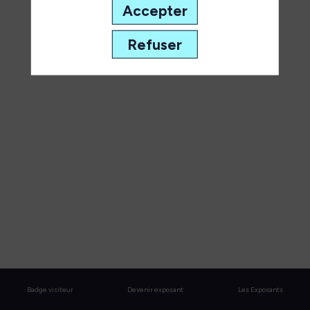
et
Accepter
innovation
Refuser
démystifiées
30
juin
2026
—
12:30
-
13:00
Atelier
2
Open Source, Communs Numériques & Alternatives
Badge visiteur
Devenir exposant
Les Exposants