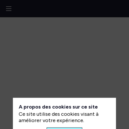
Open
Source
à
l’épreuve
du
réel
:
A propos des cookies sur ce site
scalabilité,
Ce site utilise des cookies visant à
intégration
améliorer votre expérience.