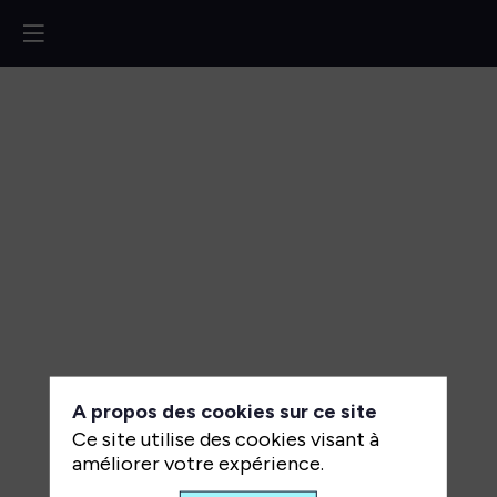
L’open
source
face
aux
GAFAM
:
alternative
A propos des cookies sur ce site
crédible
Ce site utilise des cookies visant à
ou
améliorer votre expérience.