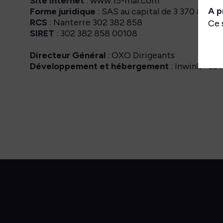
Site internet
: www.15-mai.com
A p
Forme juridique
: SAS au capital de 3 370 884 e
RCS
: Nanterre 302 382 858
Ce 
SIRET
: 302 382 858 00108
Directeur Général
: OXO Dirigeants
Développement et hébergement
: Inwink - 3