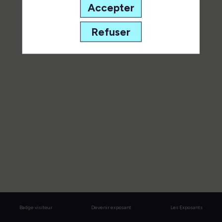
speaker pour ne manquer aucune
Accepter
de ses interventions.
Refuser
Toutes les sessions
Badge visiteur
Devenir exposant
Les Exposants