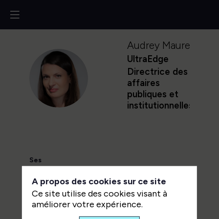
Audrey
Maurel
UltraEdge
Directrice des
AM
affaires
publiques et
institutionnelles
Ses
sessions
A propos des cookies sur ce site
Retrouvez la liste de toutes les
Ce site utilise des cookies visant à
améliorer votre expérience.
sessions présentées par ce