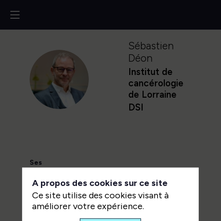
Sébastien
Déon
Institut de
SD
cancérologie
de Lorraine
DSI
Ses
sessions
A propos des cookies sur ce site
Ce site utilise des cookies visant à
Retrouvez la liste de toutes les
améliorer votre expérience.
sessions présentées par ce