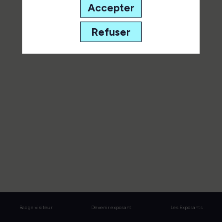
speaker pour ne manquer aucune
Accepter
de ses interventions.
Refuser
Toutes les sessions
Badge visiteur
Devenir exposant
Les Exposants