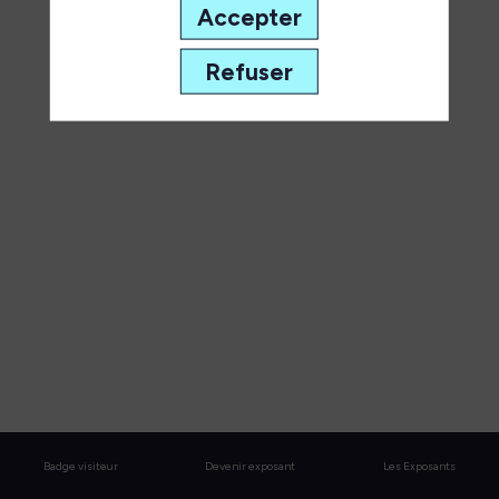
Agilitest
Accepter
dans
Refuser
un
environnement
cloud
souverain
30
juin
2026
—
15:30
-
Badge visiteur
Devenir exposant
Les Exposants
16:00