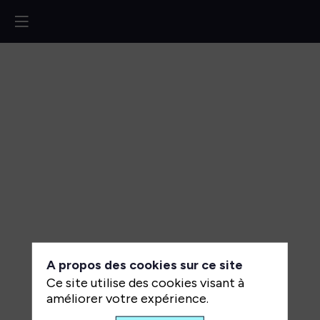
Construire
la
confiance
dans
le
cloud
:
A propos des cookies sur ce site
de
Ce site utilise des cookies visant à
l’innovation
améliorer votre expérience.