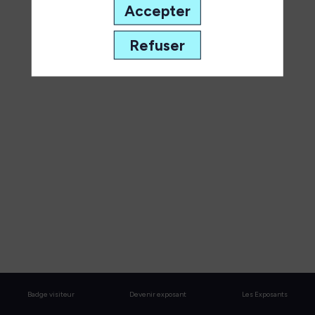
à
Accepter
l’expertise
Refuser
souveraine
durable
30
juin
2026
—
14:30
-
15:00
Atelier
2
Badge visiteur
Devenir exposant
Les Exposants
Géopolitique, Autonomie Stratégique & Résilience