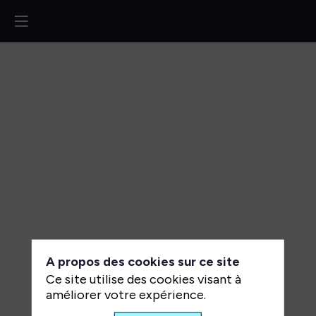
Déployer
des
systèmes
IA
souverains
:
retours
A propos des cookies sur ce site
d’expérience
Ce site utilise des cookies visant à
et
améliorer votre expérience.