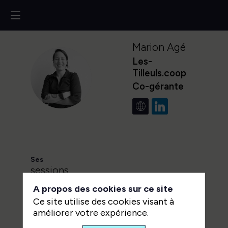
Marion
Agé
Les-
Tilleuls.coop
MA
Co-gérante
Ses
sessions
A propos des cookies sur ce site
Retrouvez la liste de toutes les
Ce site utilise des cookies visant à
sessions présentées par ce
améliorer votre expérience.
speaker pour ne manquer aucune