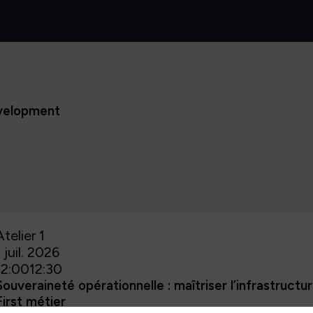
velopment
Atelier 1
1 juil. 2026
12:00
12:30
Souveraineté opérationnelle : maîtriser l’infrastructur
First métier