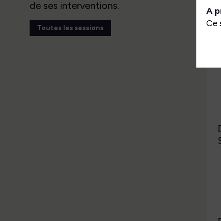
de ses interventions.
A p
Ce 
Toutes les sessions