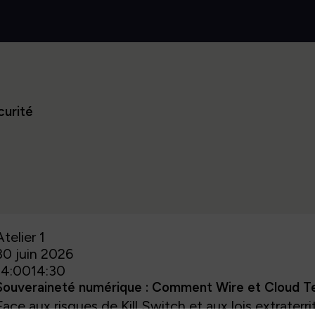
curité
Atelier 1
30 juin 2026
14:00
14:30
Souveraineté numérique : Comment Wire et Cloud Te
Face aux risques de Kill Switch et aux lois extraterr