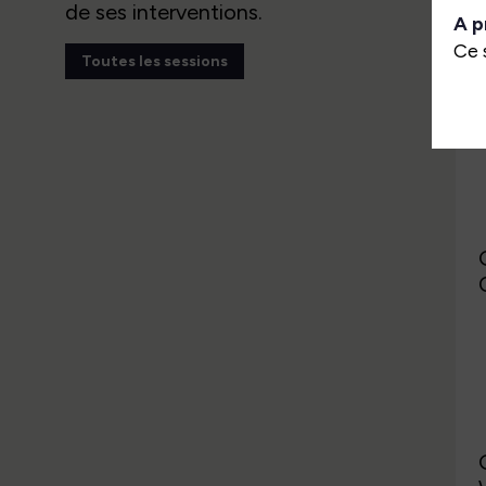
de ses interventions.
A p
Ce 
Toutes les sessions