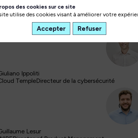
confidentialité de vos échanges ? Découvrez les coul
ropos des cookies sur ce site
entre l'expertise...
site utilise des cookies visant à améliorer votre expérie
Intervenant(s)
:
Accepter
Refuser
GI
Giuliano
Ippoliti
Cloud Temple
Directeur de la cybersécurité
GL
Guillaume
Lesur