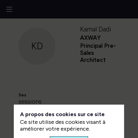
Kamal
Dadi
AXWAY
KD
Principal Pre-
Sales
Architect
Ses
sessions
A propos des cookies sur ce site
Retrouvez la liste de toutes les
Ce site utilise des cookies visant à
sessions présentées par ce
améliorer votre expérience.
speaker pour ne manquer aucune