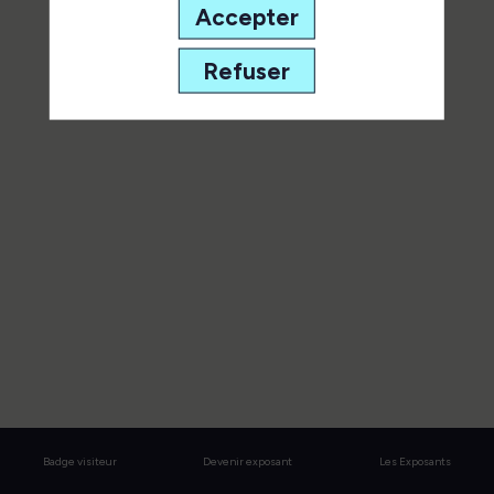
de ses interventions.
Accepter
Toutes les sessions
Refuser
Badge visiteur
Devenir exposant
Les Exposants