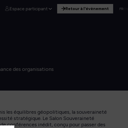
Espace participant
Retour à l'évènement
FR
EN
mance des organisations
s les équilibres géopolitiques, la souveraineté
essité stratégique. Le Salon Souveraineté
e conférences inédit, conçu pour passer des