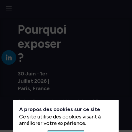
Pourquoi
exposer
?
30 Juin - 1er
Juillet 2026 |
Paris, France
Salon Souveraineté Numérique | Pour
une souveraineté numérique
A propos des cookies sur ce site
européenne au service de la
Ce site utilise des cookies visant à
performance des organisations
améliorer votre expérience.